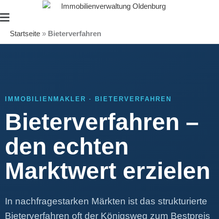
Zum
Main
Inhalt
Menu
springen
Startseite
»
Bieterverfahren
IMMOBILIENMAKLER · BIETERVERFAHREN
Bieterverfahren –
den echten
Marktwert erzielen
In nachfragestarken Märkten ist das strukturierte
Bieterverfahren oft der Königsweg zum Bestpreis