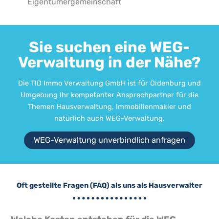
Eigentümergemeinschaft
Sie suchen eine WEG-
Verwaltung in der Nähe?
Die TID Immo Verwaltung GmbH ist für Oldenburg und
Umgebung Ihr kompetenter Ansprechpartner für die
Themen Hausverwaltung, Immobilienmakler und
natürlich auch WEG-Verwaltung.
WEG-Verwaltung unverbindlich anfragen
Oft gestellte Fragen (FAQ) als uns als Hausverwalter