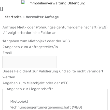
Zum
Main
Inhalt
Menu
springen
Startseite
»
Verwalter Anfrage
Anfrage Miet- oder Wohnungseigentümergemeinschaft (WEG)
TT
„
*
“ zeigt erforderliche Felder an
Schrägstrich
1
Angaben zum Mietobjekt oder der WEG
MM
2
Angaben zum Anfragesteller/in
Schrägstrich
Email
JJJJ
Dieses Feld dient zur Validierung und sollte nicht verändert
werden.
Angaben zum Mietobjekt oder der WEG
Angaben zur Liegenschaft
*
Mietobjekt
Wohnungseigentümergemeinschaft (WEG)