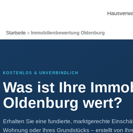
Zum
Inhalt
Hausverwa
springen
Startseite
»
Immobilienbewertung Oldenburg
KOSTENLOS & UNVERBINDLICH
Was ist Ihre Immob
Oldenburg wert?
Erhalten Sie eine fundierte, marktgerechte Einschä
Wohnung oder Ihres Grundstücks – erstellt von Ihre