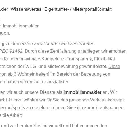
kler
Wissenswertes
Eigentümer- / Mieterportal
Kontakt
n
nd Immobilienmakler
auen.
ng
zu den
ersten zwölf bundesweit zertifizierten
SPEC 91462.
Durch diese Zertifizierung unterliegen wir erhöhten
em Kunden maximale Kompetenz, Transparenz, Flexibilität
 Bereichen der WEG- und Mietverwaltung gewährleistet.
Diese
schon ab 3 Wohneinheiten!
Im Bereich der Betreuung von
n haben wir uns u. a. spezialisiert.
en wir auch unsere Dienste als
Immobilienmakler
an. Wir
ucht. Hierzu wählen wir für Sie das passende Verkaufskonzept
Verkaufspreis zu erzielen. Lehnen Sie sich zurück, entspannen
 die Arbeit.
 und wir beraten Sie individuell und haben immer den