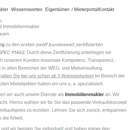
kler
Wissenswertes
Eigentümer- / Mieterportal
Kontakt
n
nd Immobilienmakler
auen.
ersten zwölf bundesweit zertifizierten
ng
zu den
SPEC 91462.
Durch diese Zertifizierung unterliegen wir
eich unserem Kunden maximale Kompetenz, Transparenz,
ung in allen Bereichen der WEG- und Mietverwaltung
rhalten Sie bei uns schon ab 3 Wohneinheiten!
Im Bereich der
en Mietobjekten haben wir uns u. a. spezialisiert.
en wir auch unsere Dienste als
Immobilienmakler
an. Wir
ucht. Hierzu wählen wir für Sie das passende Verkaufskonzept
Verkaufspreis zu erzielen. Lehnen Sie sich zurück, entspannen
 die Arbeit.
 und wir beraten Sie individuell und haben immer den